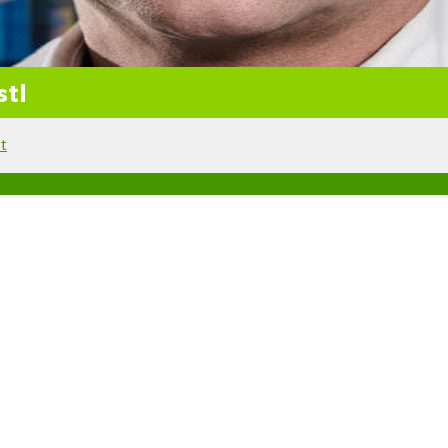
stl
t