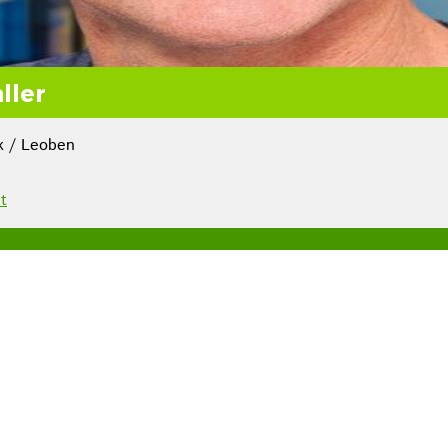
ller
k / Leoben
t