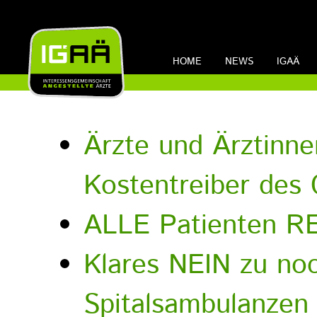
HOME
NEWS
IGAÄ
Ärzte und Ärztinne
Kostentreiber des
ALLE Patienten RE
Klares NEIN zu no
Spitalsambulanzen