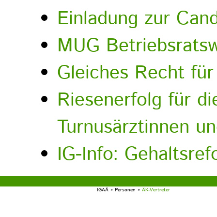
Einladung zur Cand
MUG Betriebsratsw
Gleiches Recht für 
Riesenerfolg für di
Turnusärztinnen un
IG-Info: Gehaltsre
IGAÄ
»
Personen
»
ÄK-Vertreter